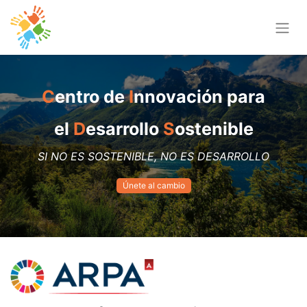
C
entro de
I
nnovación para
el
D
esarrollo
S
ostenible
SI NO ES SOSTENIBLE, NO ES DESARROLLO
Úne
te al cam​​bi
o​​