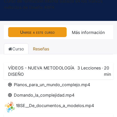
Curso de formación interna basada en los nuevos
métodos de Diseño ARPA
Unirse a este curso
Más información
Curso
Reseñas
VÍDEOS - NUEVA METODOLOGÍA
3
Lecciones
·
20
DISEÑO
min
Planos_para_un_mundo_complejo.mp4
Domando_la_complejidad.mp4
MBSE__De_documentos_a_modelos.mp4